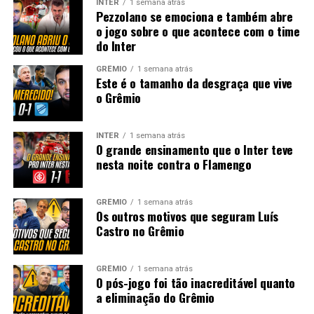
INTER
1 semana atrás
Pezzolano se emociona e também abre
o jogo sobre o que acontece com o time
do Inter
GRÊMIO
1 semana atrás
Este é o tamanho da desgraça que vive
o Grêmio
INTER
1 semana atrás
O grande ensinamento que o Inter teve
nesta noite contra o Flamengo
GRÊMIO
1 semana atrás
Os outros motivos que seguram Luís
Castro no Grêmio
GRÊMIO
1 semana atrás
O pós-jogo foi tão inacreditável quanto
a eliminação do Grêmio