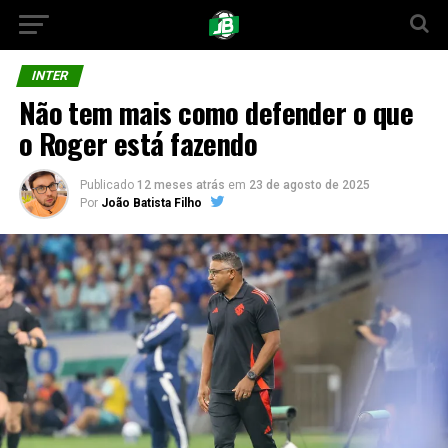
INTER
Não tem mais como defender o que
o Roger está fazendo
Publicado
12 meses atrás
em
23 de agosto de 2025
Por
João Batista Filho