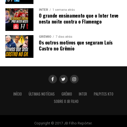
INTER
1 semana atrás
O grande ensinamento que o Inter teve
nesta noite contra o Flamengo
GRÊMIO
7 dias atrás
Os outros motivos que seguram Luís
Castro no Grêmio
INÍCIO
ÚLTIMAS NOTÍCIAS
GRÊMIO
INTER
PALPITES KTO
SOBRE O JB FILHO
Copyright © 2017 JB Filho Repórter.