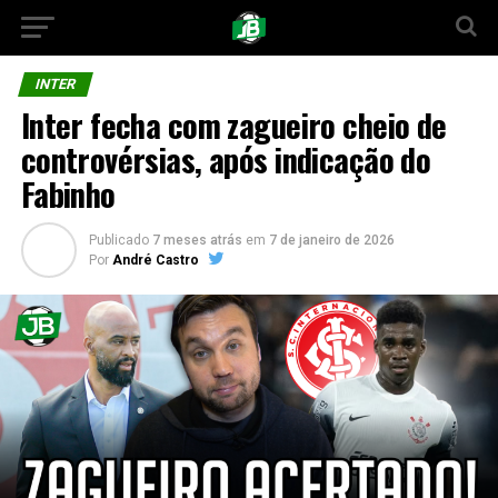
INTER
Inter fecha com zagueiro cheio de
controvérsias, após indicação do
Fabinho
Publicado
7 meses atrás
em
7 de janeiro de 2026
Por
André Castro