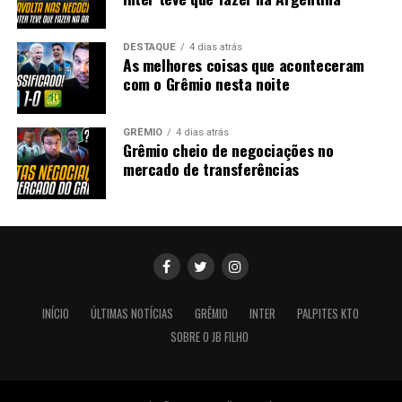
DESTAQUE
4 dias atrás
As melhores coisas que aconteceram
com o Grêmio nesta noite
GRÊMIO
4 dias atrás
Grêmio cheio de negociações no
mercado de transferências
INÍCIO
ÚLTIMAS NOTÍCIAS
GRÊMIO
INTER
PALPITES KTO
SOBRE O JB FILHO