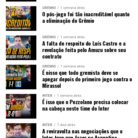
GRÊMIO
1 semana atrás
O pós-jogo foi tão inacreditável quanto
a eliminação do Grêmio
GRÊMIO
1 semana atrás
A falta de respeito do Luís Castro e a
revelação feita pelo Amuzu sobre seu
contrato
GRÊMIO
1 semana atrás
É nisso que todo gremista deve se
apegar depois do primeiro jogo contra o
Mirassol
INTER
1 semana atrás
É isso que o Pezzolano precisa colocar
na cabeça neste time do Inter
INTER
7 dias atrás
A reviravolta nas negociações que o
Inter teve que fazer na Argentina