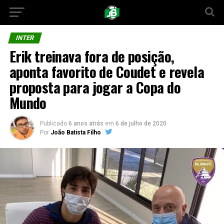
INTER
Erik treinava fora de posição,
aponta favorito de Coudet e revela
proposta para jogar a Copa do
Mundo
Publicado
6 anos atrás
em
6 de julho de 2020
Por
João Batista Filho