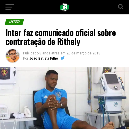
INTER
Inter faz comunicado oficial sobre
contratação de Rithely
Publicado
8 anos atrás
em
20 de março de 2018
Por
João Batista Filho