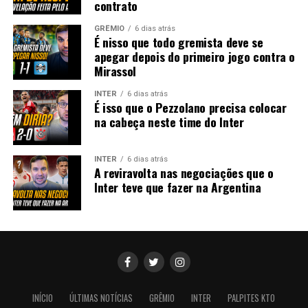
contrato
GRÊMIO
6 dias atrás
É nisso que todo gremista deve se
apegar depois do primeiro jogo contra o
Mirassol
INTER
6 dias atrás
É isso que o Pezzolano precisa colocar
na cabeça neste time do Inter
INTER
6 dias atrás
A reviravolta nas negociações que o
Inter teve que fazer na Argentina
INÍCIO
ÚLTIMAS NOTÍCIAS
GRÊMIO
INTER
PALPITES KTO