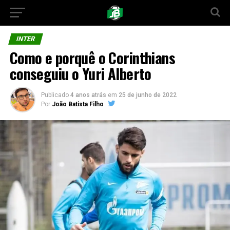
INTER
Como e porquê o Corinthians
conseguiu o Yuri Alberto
Publicado
4 anos atrás
em
25 de junho de 2022
Por
João Batista Filho