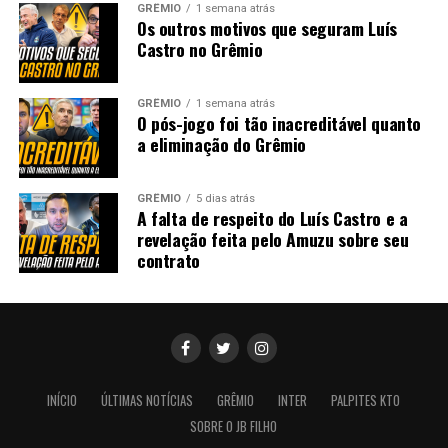
GRÊMIO
1 semana atrás
Os outros motivos que seguram Luís
Castro no Grêmio
GRÊMIO
1 semana atrás
O pós-jogo foi tão inacreditável quanto
a eliminação do Grêmio
GRÊMIO
5 dias atrás
A falta de respeito do Luís Castro e a
revelação feita pelo Amuzu sobre seu
contrato
INÍCIO
ÚLTIMAS NOTÍCIAS
GRÊMIO
INTER
PALPITES KTO
SOBRE O JB FILHO