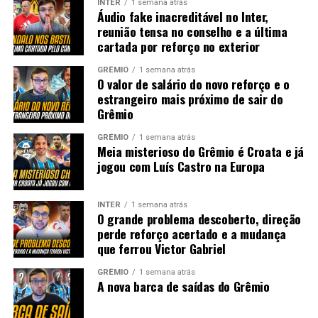
INTER
1 semana atrás
Áudio fake inacreditável no Inter,
reunião tensa no conselho e a última
cartada por reforço no exterior
GRÊMIO
1 semana atrás
O valor de salário do novo reforço e o
estrangeiro mais próximo de sair do
Grêmio
GRÊMIO
1 semana atrás
Meia misterioso do Grêmio é Croata e já
jogou com Luís Castro na Europa
INTER
1 semana atrás
O grande problema descoberto, direção
perde reforço acertado e a mudança
que ferrou Victor Gabriel
GRÊMIO
1 semana atrás
A nova barca de saídas do Grêmio