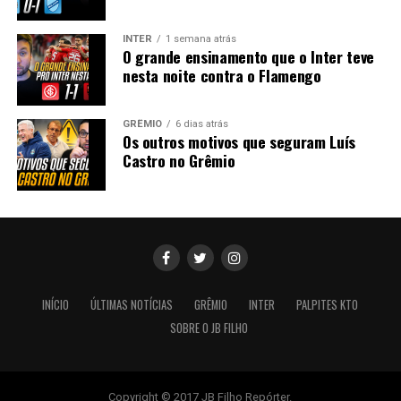
INTER
1 semana atrás
O grande ensinamento que o Inter teve
nesta noite contra o Flamengo
GRÊMIO
6 dias atrás
Os outros motivos que seguram Luís
Castro no Grêmio
INÍCIO
ÚLTIMAS NOTÍCIAS
GRÊMIO
INTER
PALPITES KTO
SOBRE O JB FILHO
Copyright © 2017 JB Filho Repórter.