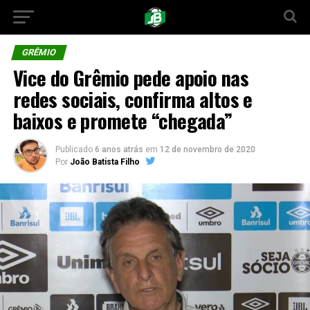
GRÊMIO
Vice do Grêmio pede apoio nas
redes sociais, confirma altos e
baixos e promete “chegada”
Publicado
6 anos atrás
em
12 de novembro de 2020
Por
João Batista Filho