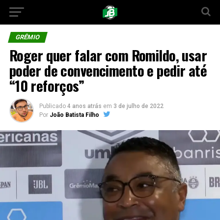
GRÊMIO
Roger quer falar com Romildo, usar
poder de convencimento e pedir até
“10 reforços”
Publicado
4 anos atrás
em
3 de julho de 2022
Por
João Batista Filho