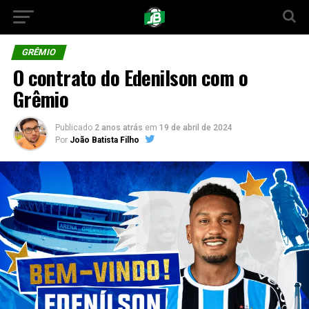
GRÊMIO
O contrato do Edenilson com o
Grêmio
Publicado
2 anos atrás
em
19 de abril de 2024
Por
João Batista Filho