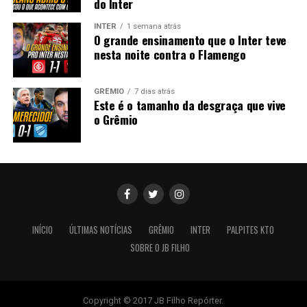
do Inter
INTER
1 semana atrás
O grande ensinamento que o Inter teve
nesta noite contra o Flamengo
GRÊMIO
7 dias atrás
Este é o tamanho da desgraça que vive
o Grêmio
INÍCIO
ÚLTIMAS NOTÍCIAS
GRÊMIO
INTER
PALPITES KTO
SOBRE O JB FILHO
Copyright © 2017 JB Filho Repórter.