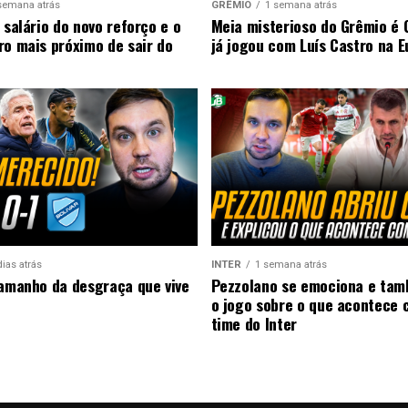
semana atrás
GRÊMIO
1 semana atrás
 salário do novo reforço e o
Meia misterioso do Grêmio é 
ro mais próximo de sair do
já jogou com Luís Castro na 
dias atrás
INTER
1 semana atrás
tamanho da desgraça que vive
Pezzolano se emociona e ta
o jogo sobre o que acontece 
time do Inter