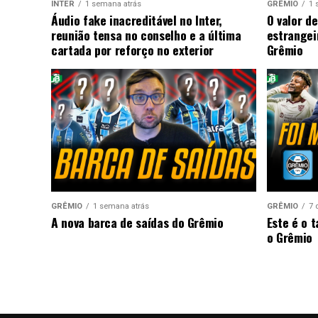
INTER
1 semana atrás
GRÊMIO
1 
Áudio fake inacreditável no Inter,
O valor de
reunião tensa no conselho e a última
estrangei
cartada por reforço no exterior
Grêmio
GRÊMIO
1 semana atrás
GRÊMIO
7 
A nova barca de saídas do Grêmio
Este é o 
o Grêmio