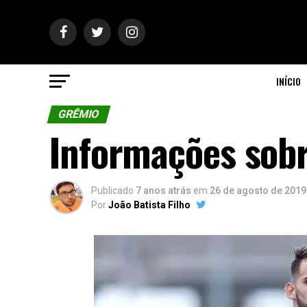
INÍCIO
GRÊMIO
Informações sobr
Publicado
7 anos atrás
em
26 de agosto de 2019
Por
João Batista Filho