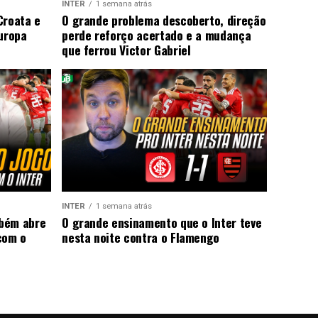
INTER
1 semana atrás
Croata e
O grande problema descoberto, direção
Europa
perde reforço acertado e a mudança
que ferrou Victor Gabriel
INTER
1 semana atrás
mbém abre
O grande ensinamento que o Inter teve
com o
nesta noite contra o Flamengo