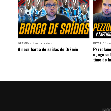
GRÊMIO
1 semana atrás
INTER
1 se
A nova barca de saídas do Grêmio
Pezzolano
o jogo so
time do I
INÍCI