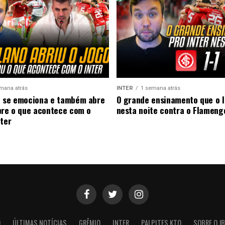
mana atrás
INTER
1 semana atrás
 se emociona e também abre
O grande ensinamento que o I
bre o que acontece com o
nesta noite contra o Flameng
nter
O
ÚLTIMAS NOTÍCIAS
GRÊMIO
INTER
PALPITES KTO
SOBRE O JB