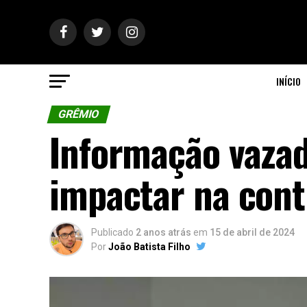
INÍCIO
GRÊMIO
Informação vazad
impactar na cont
Publicado
2 anos atrás
em
15 de abril de 2024
Por
João Batista Filho