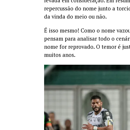
levada em consideração. Em resumo
repercussão do nome junto a torcid
da vinda do meio ou não.
É isso mesmo! Como o nome vazou n
pensam para analisar todo o cenári
nome for reprovado. O temor é jus
muitos anos.