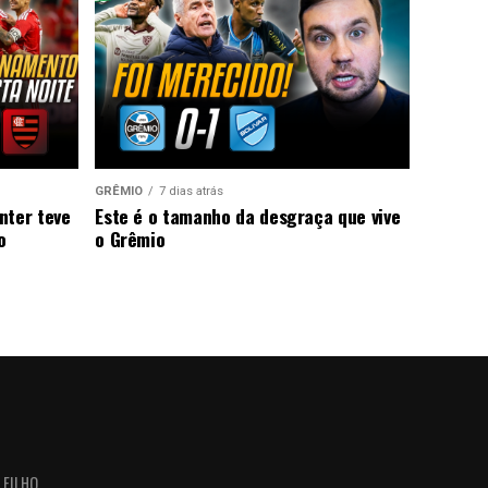
GRÊMIO
7 dias atrás
nter teve
Este é o tamanho da desgraça que vive
o
o Grêmio
 FILHO