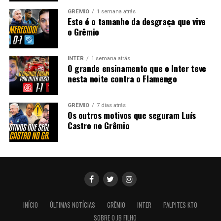
GRÊMIO
1 semana atrás
Este é o tamanho da desgraça que vive
o Grêmio
INTER
1 semana atrás
O grande ensinamento que o Inter teve
nesta noite contra o Flamengo
GRÊMIO
7 dias atrás
Os outros motivos que seguram Luís
Castro no Grêmio
INÍCIO
ÚLTIMAS NOTÍCIAS
GRÊMIO
INTER
PALPITES KTO
SOBRE O JB FILHO