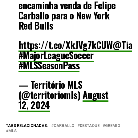
encaminha venda de Felipe
Carballo para o New York
Red Bulls
https://t.co/XkJVg7kCUW
@Tiag
#MajorLeagueSoccer
#MLSSeasonPass
— Território MLS
(@territoriomls)
August
12, 2024
TAGS RELACIONADAS:
CARBALLO
DESTAQUE
GREMIO
MLS