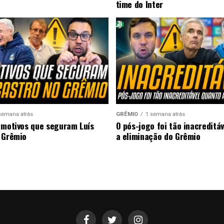
time do Inter
semana atrás
GRÊMIO
1 semana atrás
 motivos que seguram Luís
O pós-jogo foi tão inacreditá
 Grêmio
a eliminação do Grêmio