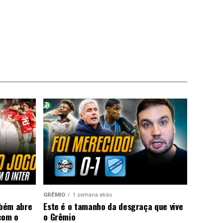
GRÊMIO
1 semana atrás
mbém abre
Este é o tamanho da desgraça que vive
com o
o Grêmio