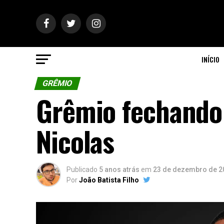
INÍCIO
GRÊMIO
Grêmio fechando 
Nicolas
Publicado
5 anos atrás
em
23 de dezembro de 2
Por
João Batista Filho