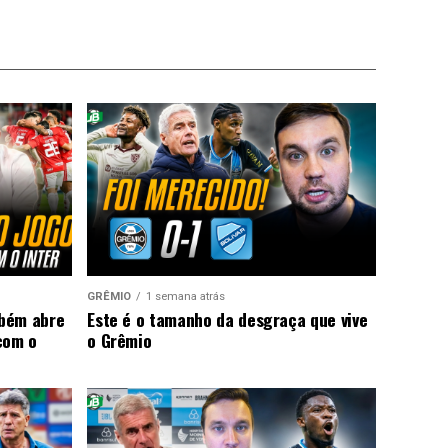
GRÊMIO
1 semana atrás
mbém abre
Este é o tamanho da desgraça que vive
com o
o Grêmio