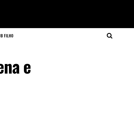
JB FILHO
ena e