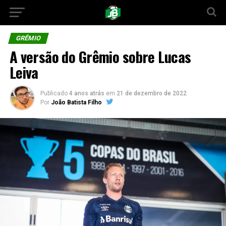
GRÊMIO
A versão do Grêmio sobre Lucas
Leiva
Publicado
4 anos atrás
em
21 de dezembro de 2022
Por
João Batista Filho