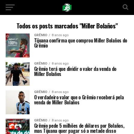
Todos os posts marcados "Miller Bolaños"
GRÊMIO
8 anos ago
Tijuana confirma que comprou Miller Bolaños do
Grêmio
GRÊMIO
8 anos ago
Grêmio terá que dividir o valor da venda do
Miller Bolaños
GRÊMIO
8 anos ago
O verdadeiro valor que o Grêmio receberá pela
venda de Miller Bolaños
GRÊMIO
8 anos ago
Grêmio pede 5 milhões de dólares por Bolaños,
mas Tijuana quer pagar só a metade disso