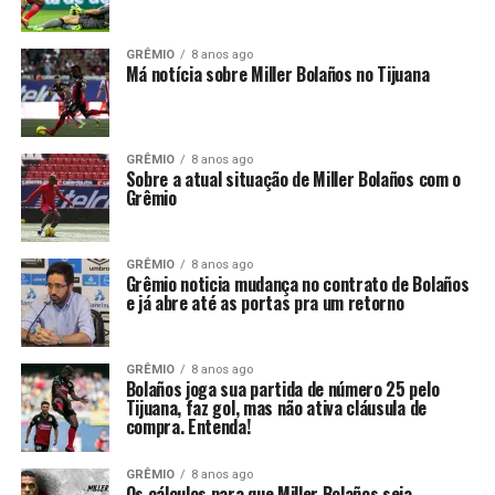
GRÊMIO
8 anos ago
Má notícia sobre Miller Bolaños no Tijuana
GRÊMIO
8 anos ago
Sobre a atual situação de Miller Bolaños com o
Grêmio
GRÊMIO
8 anos ago
Grêmio noticia mudança no contrato de Bolaños
e já abre até as portas pra um retorno
GRÊMIO
8 anos ago
Bolaños joga sua partida de número 25 pelo
Tijuana, faz gol, mas não ativa cláusula de
compra. Entenda!
GRÊMIO
8 anos ago
Os cálculos para que Miller Bolaños seja