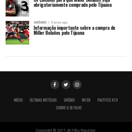
obrigatoriamente comprado pelo Tijuana
GRÊMIO
9 anos ago
Informação importante sobre a compra de
Miller Bolaños pelo Tijuana
INÍCIO
ÚLTIMAS NOTÍCIAS
GRÊMIO
INTER
PALPITES KTO
SOBRE O JB FILHO
Copyright © 2017 JB Filho Repórter.