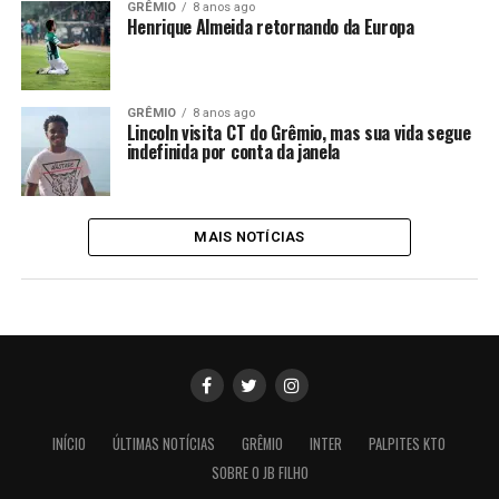
GRÊMIO
8 anos ago
Henrique Almeida retornando da Europa
GRÊMIO
8 anos ago
Lincoln visita CT do Grêmio, mas sua vida segue
indefinida por conta da janela
MAIS NOTÍCIAS
INÍCIO
ÚLTIMAS NOTÍCIAS
GRÊMIO
INTER
PALPITES KTO
SOBRE O JB FILHO