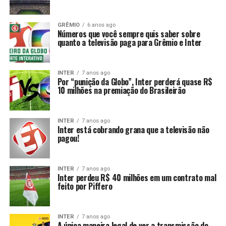
GRÊMIO
6 anos ago
Números que você sempre quis saber sobre
quanto a televisão paga para Grêmio e Inter
INTER
7 anos ago
Por “punição da Globo”, Inter perderá quase R$
10 milhões na premiação do Brasileirão
INTER
7 anos ago
Inter está cobrando grana que a televisão não
pagou!
INTER
7 anos ago
Inter perdeu R$ 40 milhões em um contrato mal
feito por Piffero
INTER
7 anos ago
A única maneira legal de ver a transmissão do