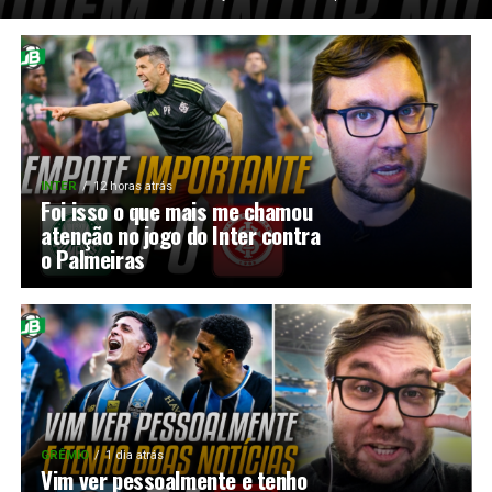
INTER
12 horas atrás
Foi isso o que mais me chamou
atenção no jogo do Inter contra
o Palmeiras
GRÊMIO
1 dia atrás
Vim ver pessoalmente e tenho