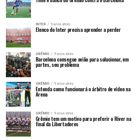
Time e banco do Grêmio contra o Barcelona
INTER
9 anos atrás
Elenco do Inter precisa aprender a perder
GRÊMIO
9 anos atrás
Barcelona consegue avião para solucionar, em
partes, seu problema
GRÊMIO
9 anos atrás
Entenda como funcionará o árbitro de vídeo na
Arena
GRÊMIO
9 anos atrás
Grêmio tem um motivo para preferir o River na
final da Libertadores