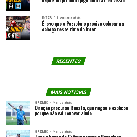
depois do primeiro jogo contra o Mirassol
INTER
1 semana atrás
É isso que o Pezzolano precisa colocar na
cabeça neste time do Inter
RECENTES
MAIS NOTÍCIAS
GRÊMIO
9 anos atrás
Direção procurou Renato, que negou e explicou
porque não vai renovar ainda
GRÊMIO
9 anos atrás