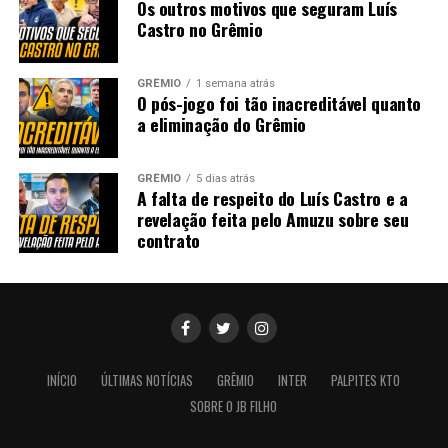
Os outros motivos que seguram Luís
Castro no Grêmio
GRÊMIO
1 semana atrás
O pós-jogo foi tão inacreditável quanto
a eliminação do Grêmio
GRÊMIO
5 dias atrás
A falta de respeito do Luís Castro e a
revelação feita pelo Amuzu sobre seu
contrato
INÍCIO
ÚLTIMAS NOTÍCIAS
GRÊMIO
INTER
PALPITES KTO
SOBRE O JB FILHO