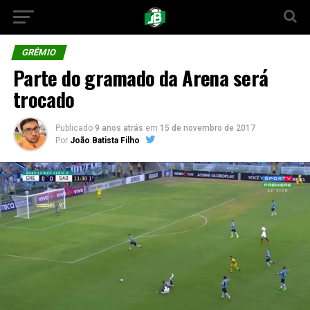
GRÊMIO
Parte do gramado da Arena será
trocado
Publicado
9 anos atrás
em
15 de novembro de 2017
Por
João Batista Filho