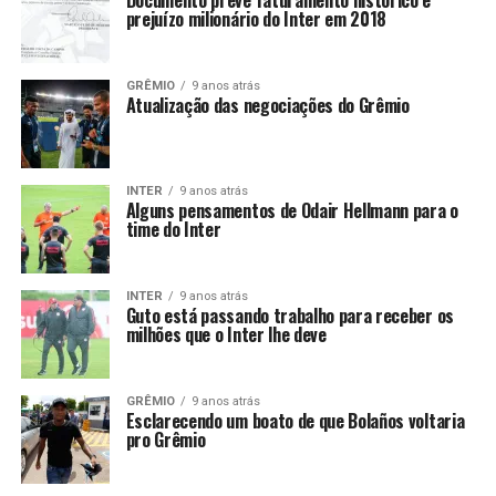
Documento prevê faturamento histórico e
prejuízo milionário do Inter em 2018
GRÊMIO
9 anos atrás
Atualização das negociações do Grêmio
INTER
9 anos atrás
Alguns pensamentos de Odair Hellmann para o
time do Inter
INTER
9 anos atrás
Guto está passando trabalho para receber os
milhões que o Inter lhe deve
GRÊMIO
9 anos atrás
Esclarecendo um boato de que Bolaños voltaria
pro Grêmio