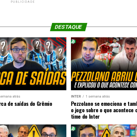
PUBLICIDADE
DESTAQUE
semana atrás
INTER
1 semana atrás
rca de saídas do Grêmio
Pezzolano se emociona e ta
o jogo sobre o que acontece 
time do Inter