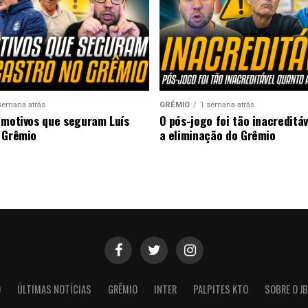
semana atrás
GRÊMIO
1 semana atrás
 motivos que seguram Luís
O pós-jogo foi tão inacreditá
 Grêmio
a eliminação do Grêmio
O
ÚLTIMAS NOTÍCIAS
GRÊMIO
INTER
PALPITES KTO
SOBRE O JB