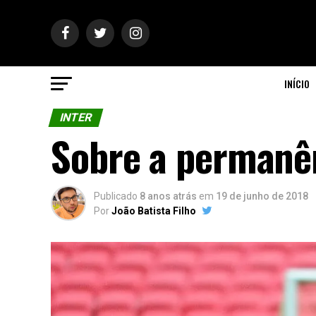
INÍCIO
INTER
Sobre a permanên
Publicado
8 anos atrás
em
19 de junho de 2018
Por
João Batista Filho