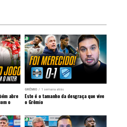
GRÊMIO
1 semana atrás
mbém abre
Este é o tamanho da desgraça que vive
com o
o Grêmio