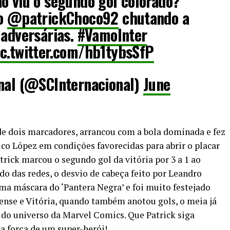
o viu o segundo gol colorado?
 o
@patrickChoco92
chutando a
 adversárias.
#VamoInter
ic.twitter.com/hb1tybsSfP
onal (@SCInternacional)
June
 de dois marcadores, arrancou com a bola dominada e fez
co López em condições favorecidas para abrir o placar
atrick marcou o segundo gol da vitória por 3 a 1 ao
do das redes, o desvio de cabeça feito por Leandro
 máscara do ‘Pantera Negra’ e foi muito festejado
nse e Vitória, quando também anotou gols, o meia já
 do universo da Marvel Comics. Que Patrick siga
a força de um super-herói!