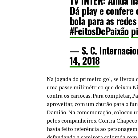
TV INTER: Ainda nã
Dá play e confere
bola para as redes
#FeitosDePaixão
p
— S. C. Internaci
14, 2018
Na jogada do primeiro gol, se livrou
uma passe milimétrico que deixou Ni
contra os cariocas. Para completar, P
aproveitar, com um chutão para o fun
Damião. Na comemoração, colocou uma
pelos companheiros. Contra Chapecoe
havia feito referência ao personagem
defendendo a camiseta colorada com 