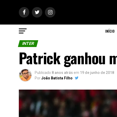
INÍCIO
INTER
Patrick ganhou m
Publicado
8 anos atrás
em
19 de junho de 2018
Por
João Batista Filho