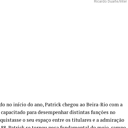
Ricardo Duarte/Inter
o no início do ano, Patrick chegou ao Beira-Rio com a
, capacitado para desempenhar distintas funções no
quistasse o seu espaço entre os titulares e a admiração
o 88, Patrick se tornou peça fundamental do meio-campo