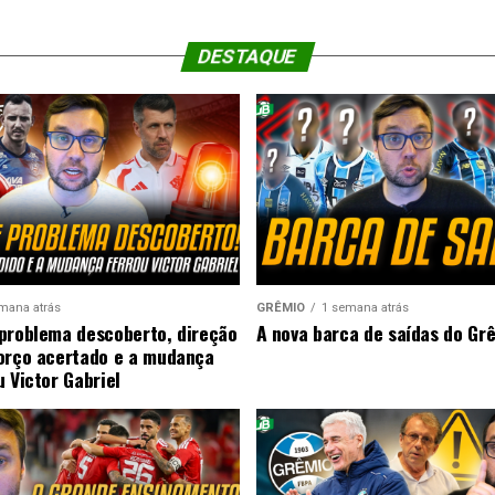
DESTAQUE
mana atrás
GRÊMIO
1 semana atrás
problema descoberto, direção
A nova barca de saídas do Gr
orço acertado e a mudança
u Victor Gabriel