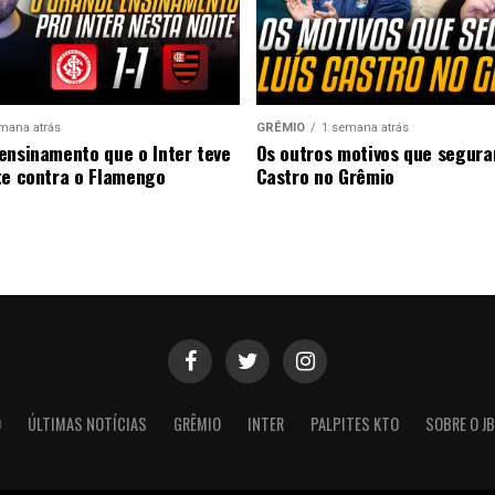
mana atrás
GRÊMIO
1 semana atrás
ensinamento que o Inter teve
Os outros motivos que segura
te contra o Flamengo
Castro no Grêmio
O
ÚLTIMAS NOTÍCIAS
GRÊMIO
INTER
PALPITES KTO
SOBRE O JB