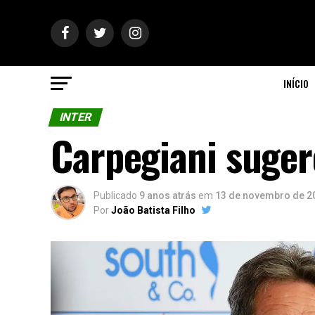
INÍCIO
INTER
Carpegiani suger
Publicado
9 anos atrás
em
13 de novembro de 2
Por
João Batista Filho