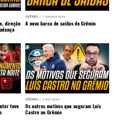
GRÊMIO
1 semana atrás
o, direção
A nova barca de saídas do Grêmio
mudança
GRÊMIO
6 dias atrás
nter teve
Os outros motivos que seguram Luís
o
Castro no Grêmio