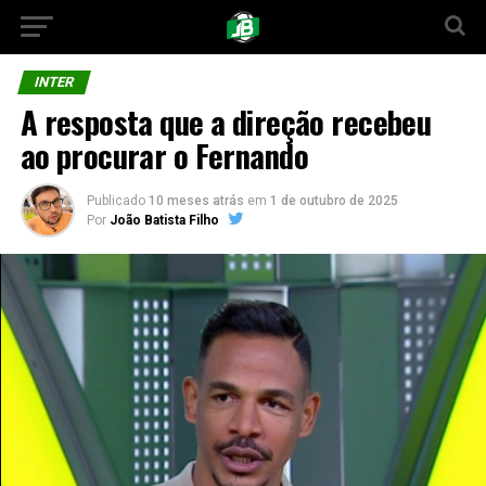
INTER
A resposta que a direção recebeu
ao procurar o Fernando
Publicado
10 meses atrás
em
1 de outubro de 2025
Por
João Batista Filho