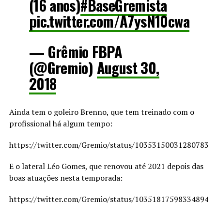
(16 anos)
#BaseGremista
pic.twitter.com/A7ysN10cwa
— Grêmio FBPA
(@Gremio)
August 30,
2018
Ainda tem o goleiro Brenno, que tem treinado com o
profissional há algum tempo:
https://twitter.com/Gremio/status/103531500312807833
E o lateral Léo Gomes, que renovou até 2021 depois das
boas atuações nesta temporada:
https://twitter.com/Gremio/status/103518175983348940