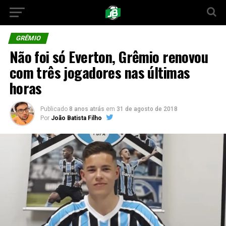
GRÊMIO
Não foi só Everton, Grêmio renovou
com três jogadores nas últimas
horas
Publicado
8 anos atrás
em
31 de agosto de 2018
Por
João Batista Filho