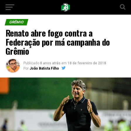
GRÊMIO
Renato abre fogo contra a
Federação por má campanha do
Grêmio
Publicado
8 anos atrás
em
18 de fevereiro de 2018
Por
João Batista Filho