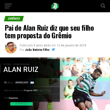
GRÊMIO
Pai de Alan Ruiz diz que seu filho
tem proposta do Grêmio
Publicado
9 anos atrás
em
12 de janeiro de 2018
Por
João Batista Filho