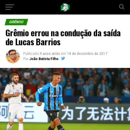
GRÊMIO
Grêmio errou na condução da saída
de Lucas Barrios
Publicado
9 anos atrás
em
18 de dezembro de 2017
Por
João Batista Filho