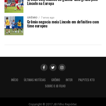
Lincoln na Europa
GRÊMIO
7 anos ago
Grêmio negocia meia Lincoln em definitivo com
time europeu
INÍCIO
ÚLTIMAS NOTÍCIAS
GRÊMIO
INTER
PALPITES KTO
SOBRE O JB FILHO
Copyright © 2017 JB Filho Repórter.