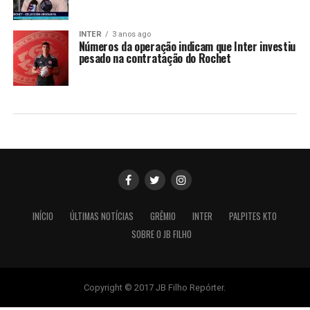
INTER
3 anos ago
Números da operação indicam que Inter investiu
pesado na contratação do Rochet
INÍCIO
ÚLTIMAS NOTÍCIAS
GRÊMIO
INTER
PALPITES KTO
SOBRE O JB FILHO
Copyright © 2017 JB Filho Repórter.