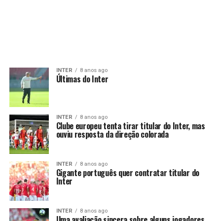
INTER
8 anos ago
Últimas do Inter
INTER
8 anos ago
Clube europeu tenta tirar titular do Inter, mas
ouviu resposta da direção colorada
INTER
8 anos ago
Gigante português quer contratar titular do
Inter
INTER
8 anos ago
Uma avaliação sincera sobre alguns jogadores