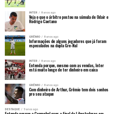
INTER
8 anos ago
Veja o que o árbitro postou na súmula de Odair e
Rodrigo Caetano
GRÊMIO
8 anos ago
Informações de alguns jogadores que já foram
especulados na dupla Gre-Nal
INTER
8 anos ago
Entenda porque, mesmo com as vendas, Inter
está muito longe de ter dinheiro em caixa
GRÊMIO
8 anos ago
Com dinheiro de Arthur, Grêmio tem dois sonhos
pro seu ataque
DESTAQUE
9 anos ago
Entenda porque a Conmebol quer a final da Libertadores em