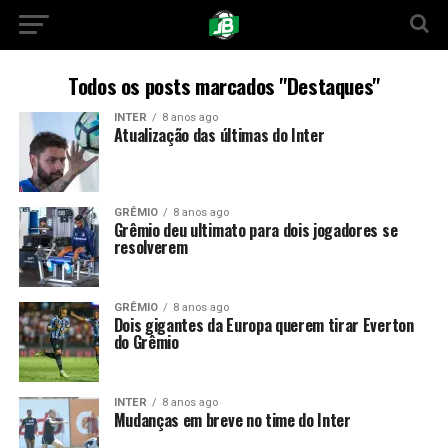
Todos os posts marcados "Destaques"
INTER
8 anos ago
Atualização das últimas do Inter
GRÊMIO
8 anos ago
Grêmio deu ultimato para dois jogadores se
resolverem
GRÊMIO
8 anos ago
Dois gigantes da Europa querem tirar Everton
do Grêmio
INTER
8 anos ago
Mudanças em breve no time do Inter