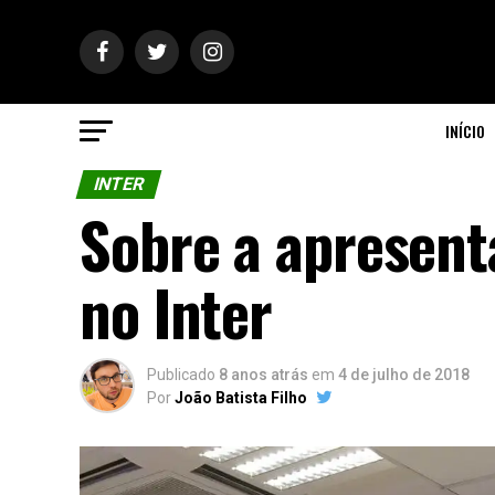
INÍCIO
INTER
Sobre a apresent
no Inter
Publicado
8 anos atrás
em
4 de julho de 2018
Por
João Batista Filho