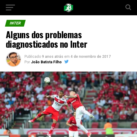
INTER
Alguns dos problemas
diagnosticados no Inter
Publicado
9 anos atrás
em
4 de novembro de 2017
Por
João Batista Filho