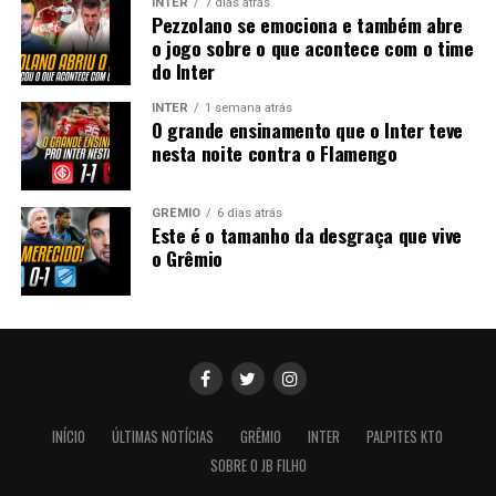
INTER
7 dias atrás
Pezzolano se emociona e também abre
o jogo sobre o que acontece com o time
do Inter
INTER
1 semana atrás
O grande ensinamento que o Inter teve
nesta noite contra o Flamengo
GRÊMIO
6 dias atrás
Este é o tamanho da desgraça que vive
o Grêmio
INÍCIO
ÚLTIMAS NOTÍCIAS
GRÊMIO
INTER
PALPITES KTO
SOBRE O JB FILHO