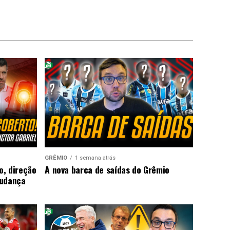
GRÊMIO
1 semana atrás
o, direção
A nova barca de saídas do Grêmio
mudança