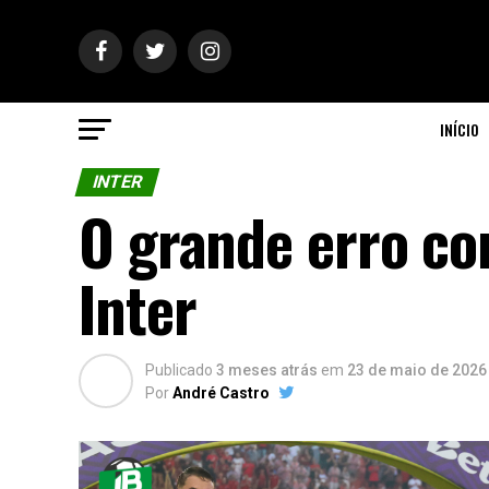
INÍCIO
INTER
O grande erro co
Inter
Publicado
3 meses atrás
em
23 de maio de 2026
Por
André Castro