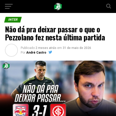
INTER
Não dá pra deixar passar o que o
Pezzolano fez nesta última partida
Publicado
2 meses atrás
em
31 de maio de 2026
Por
André Castro