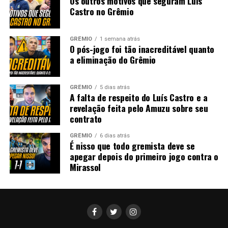
Os outros motivos que seguram Luís
Castro no Grêmio
GRÊMIO
1 semana atrás
O pós-jogo foi tão inacreditável quanto
a eliminação do Grêmio
GRÊMIO
5 dias atrás
A falta de respeito do Luís Castro e a
revelação feita pelo Amuzu sobre seu
contrato
GRÊMIO
6 dias atrás
É nisso que todo gremista deve se
apegar depois do primeiro jogo contra o
Mirassol