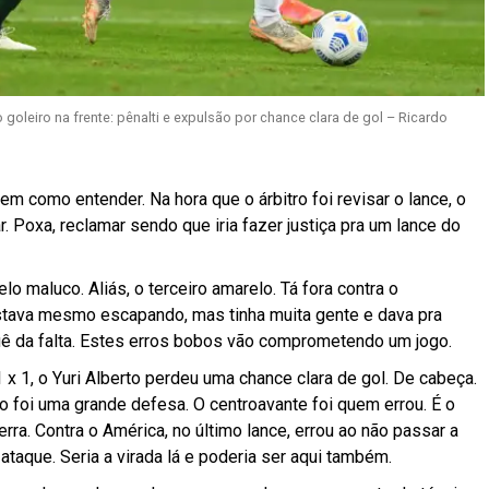
 goleiro na frente: pênalti e expulsão por chance clara de gol – Ricardo
m como entender. Na hora que o árbitro foi revisar o lance, o
. Poxa, reclamar sendo que iria fazer justiça pra um lance do
lo maluco. Aliás, o terceiro amarelo. Tá fora contra o
estava mesmo escapando, mas tinha muita gente e dava pra
quê da falta. Estes erros bobos vão comprometendo um jogo.
 x 1, o Yuri Alberto perdeu uma chance clara de gol. De cabeça.
 foi uma grande defesa. O centroavante foi quem errou. É o
ra. Contra o América, no último lance, errou ao não passar a
-ataque. Seria a virada lá e poderia ser aqui também.