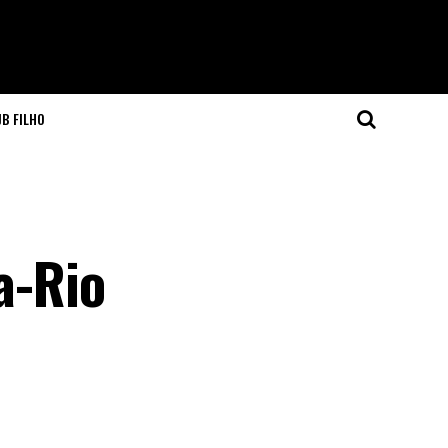
JB FILHO
a-Rio