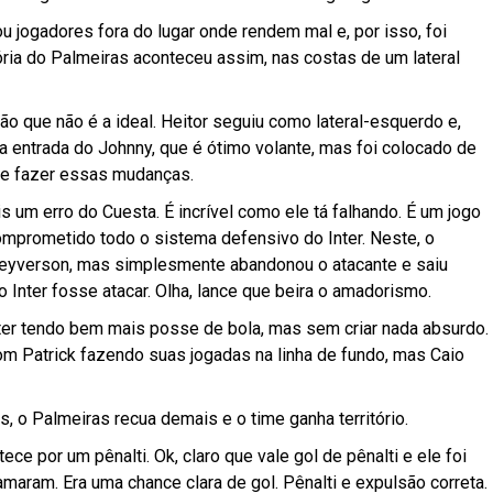
u jogadores fora do lugar onde rendem mal e, por isso, foi
tória do Palmeiras aconteceu assim, nas costas de um lateral
o que não é a ideal. Heitor seguiu como lateral-esquerdo e,
ra entrada do Johnny, que é ótimo volante, mas foi colocado de
ue fazer essas mudanças.
s um erro do Cuesta. É incrível como ele tá falhando. É um jogo
mprometido todo o sistema defensivo do Inter. Neste, o
Deyverson, mas simplesmente abandonou o atacante e saiu
 Inter fosse atacar. Olha, lance que beira o amadorismo.
ter tendo bem mais posse de bola, mas sem criar nada absurdo.
 Patrick fazendo suas jogadas na linha de fundo, mas Caio
 o Palmeiras recua demais e o time ganha território.
ce por um pênalti. Ok, claro que vale gol de pênalti e ele foi
maram. Era uma chance clara de gol. Pênalti e expulsão correta.