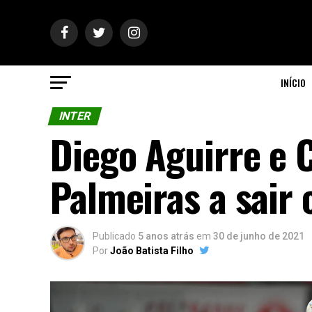
INÍCIO
INTER
Diego Aguirre e 
Palmeiras a sair 
Publicado
5 anos atrás
em
30 de junho de 2021
Por
João Batista Filho