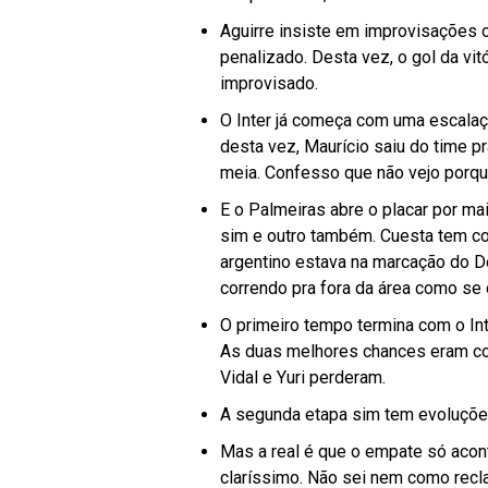
Aguirre insiste em improvisações o
penalizado. Desta vez, o gol da vi
improvisado.
O Inter já começa com uma escalaçã
desta vez, Maurício saiu do time p
meia. Confesso que não vejo porq
E o Palmeiras abre o placar por mai
sim e outro também. Cuesta tem co
argentino estava na marcação do 
correndo pra fora da área como se o
O primeiro tempo termina com o In
As duas melhores chances eram com
Vidal e Yuri perderam.
A segunda etapa sim tem evoluções,
Mas a real é que o empate só aconte
claríssimo. Não sei nem como recla