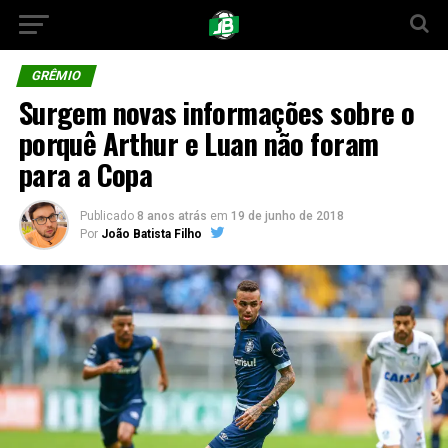
GRÊMIO
Surgem novas informações sobre o
porquê Arthur e Luan não foram
para a Copa
Publicado
8 anos atrás
em
19 de junho de 2018
Por
João Batista Filho