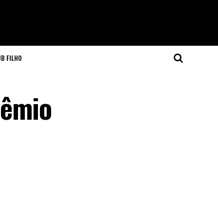
JB FILHO
rêmio