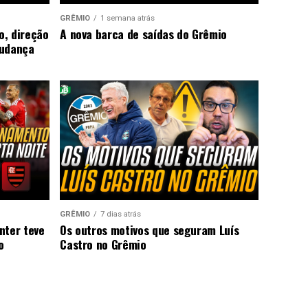
GRÊMIO
1 semana atrás
o, direção
A nova barca de saídas do Grêmio
mudança
GRÊMIO
7 dias atrás
nter teve
Os outros motivos que seguram Luís
o
Castro no Grêmio