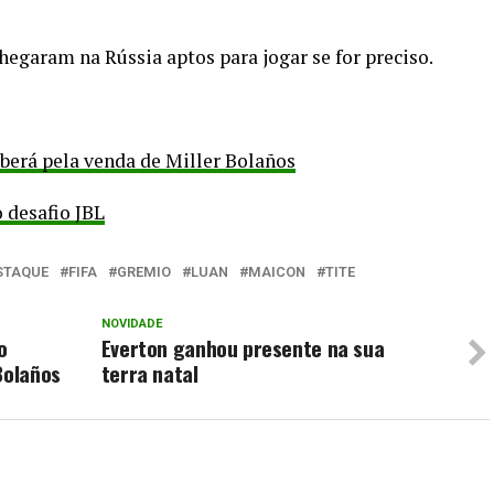
chegaram na Rússia aptos para jogar se for preciso.
berá pela venda de Miller Bolaños
 desafio JBL
STAQUE
FIFA
GREMIO
LUAN
MAICON
TITE
NOVIDADE
o
Everton ganhou presente na sua
Bolaños
terra natal