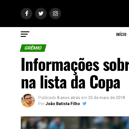
INÍCIO
GRÊMIO
Informações sobr
na lista da Copa
Publicado
8 anos atrás
em
25 de maio de 2018
Por
João Batista Filho