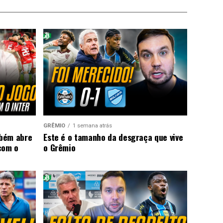
GRÊMIO
1 semana atrás
mbém abre
Este é o tamanho da desgraça que vive
com o
o Grêmio