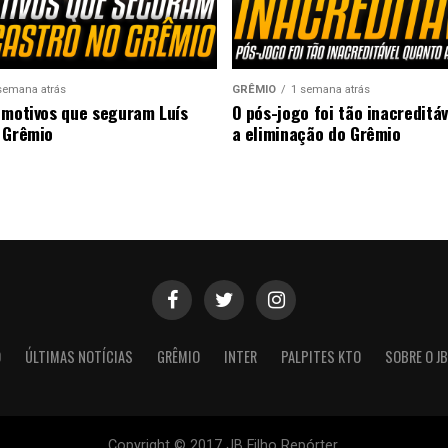
semana atrás
GRÊMIO
1 semana atrás
 motivos que seguram Luís
O pós-jogo foi tão inacreditá
 Grêmio
a eliminação do Grêmio
O
ÚLTIMAS NOTÍCIAS
GRÊMIO
INTER
PALPITES KTO
SOBRE O JB
Copyright © 2017 JB Filho Repórter.