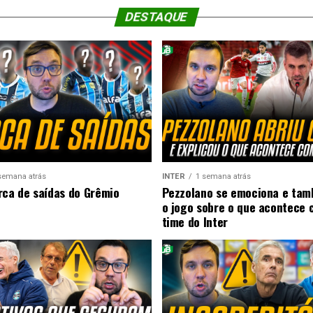
DESTAQUE
semana atrás
INTER
1 semana atrás
rca de saídas do Grêmio
Pezzolano se emociona e ta
o jogo sobre o que acontece 
time do Inter