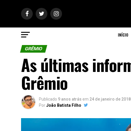
INÍCIO
GRÊMIO
As últimas infor
Grêmio
Publicado
9 anos atrás
em
24 de janeiro de 2018
Por
João Batista Filho