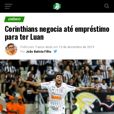
GRÊMIO
Corinthians negocia até empréstimo
para ter Luan
Publicado
7 anos atrás
em
13 de dezembro de 2019
Por
João Batista Filho