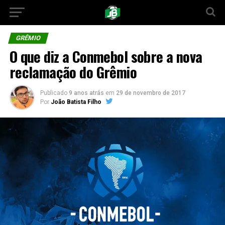
GRÊMIO
O que diz a Conmebol sobre a nova
reclamação do Grêmio
Publicado
9 anos atrás
em
29 de novembro de 2017
Por
João Batista Filho