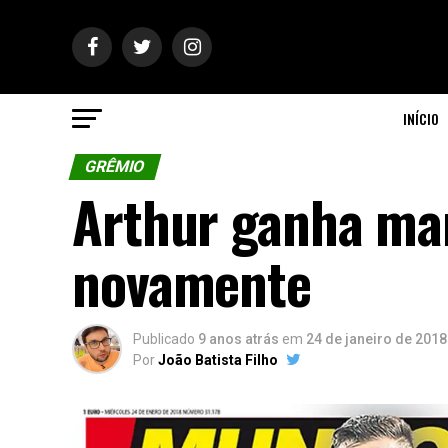
INÍCIO
GRÊMIO
Arthur ganha ma
novamente
Publicado
9 anos atrás
em
24 de janeiro de 2018
Por
João Batista Filho