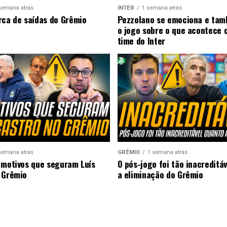
semana atrás
INTER
1 semana atrás
rca de saídas do Grêmio
Pezzolano se emociona e ta
o jogo sobre o que acontece 
time do Inter
semana atrás
GRÊMIO
1 semana atrás
 motivos que seguram Luís
O pós-jogo foi tão inacreditá
 Grêmio
a eliminação do Grêmio