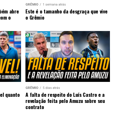
GRÊMIO
1 semana atrás
mbém abre
Este é o tamanho da desgraça que vive
com o
o Grêmio
GRÊMIO
5 dias atrás
vel quanto
A falta de respeito do Luís Castro e a
revelação feita pelo Amuzu sobre seu
contrato