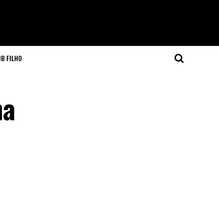
JB FILHO
na